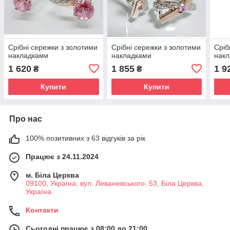
Срібні сережки з золотими
Срібні сережки з золотими
Сріб
накладками
накладками
нак
1 620
1 855
1 9
₴
₴
Купити
Купити
Про нас
100% позитивних з 63 відгуків за рік
Працює з 24.11.2024
м. Біла Церква
09100, Україна, вул. Леваневського, 53, Біла Церква,
Україна
Контакти
Сьогодні працює з 08:00 до 21:00