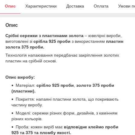
Опис
Характеристики
Доставка
Оплата
Умови п
Опис
Срібні сережки з пластинами золота
– ювелірні вироби,
виготовлені зі
срібла 925 проби
з використанням
пластин
золота 375 проби.
Технологія напаювання передбачає закріплення золотих
пластин на срібній основі.
Опис виробу:
Матеріал:
срібло 925 проби
,
золото 375 проби
(пластини).
Покриття: напаяні пластини золота, що покривають
частину виробу.
Моделі: сережки різних форм, дизайнів, з камінням
різних кольорів.
Проба: кожен виріб має
відповідне клеймо проби
925 та 375 та пломбу якості.