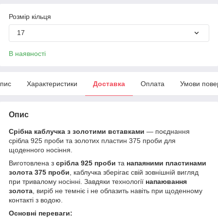
Розмір кільця
17
В наявності
пис
Характеристики
Доставка
Оплата
Умови пове
Опис
Срібна каблучка з золотими вставками
— поєднання
срібла 925 проби та золотих пластин 375 проби для
щоденного носіння.
Виготовлена з
срібла 925 проби
та
напаяними пластинами
золота 375 проби
, каблучка зберігає свій зовнішній вигляд
при тривалому носінні. Завдяки технології
напаювання
золота
, виріб не темніє і не облазить навіть при щоденному
контакті з водою.
Основні переваги: