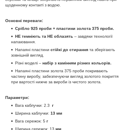
щоденному контакті з водою.
Основні переваги:
Срібло 925 проби + пластини золота 375 проби.
НЕ темніють та НЕ облазять
– завдяки технології
напаювання.
Напаяні пластини
стійкі до стирання
та зберігають
зовнішній вигляд.
Різні моделі –
набір з камінням різних кольорів.
Напаяні пластини золота 375 проби покривають
частину виробу, забезпечуючи вигляд золотого покриття
при вартості нижче за вироби із чистого золота.
Параметри:
Вага каблучки: 2.3
г
Ширина каблучки:
13 мм
Вага сережок: 5
г
Ширина сережок: 13
мм