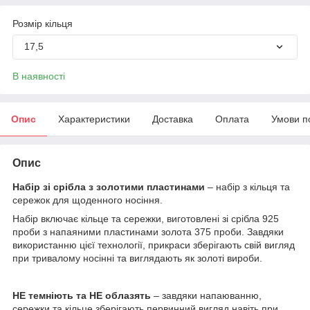
Розмір кільця
17,5
В наявності
Опис
Характеристики
Доставка
Оплата
Умови п
Опис
Набір зі срібла з золотими пластинами
– набір з кільця та
сережок для щоденного носіння.
Набір включає кільце та сережки, виготовлені зі срібла 925
проби з напаяними пластинами золота 375 проби. Завдяки
використанню цієї технології, прикраси зберігають свій вигляд
при тривалому носінні та виглядають як золоті вироби.
НЕ темніють та НЕ облазять
– завдяки напаюванню,
сережки та кільце зберігають первинний вигляд навіть при