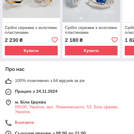
Срібні сережки з золотими
Срібні сережки з золотими
Сріб
пластинами
пластинами
пла
2 230
2 180
1 8
₴
₴
Купити
Купити
Про нас
100% позитивних з 64 відгуків за рік
Працює з 24.11.2024
м. Біла Церква
09100, Україна, вул. Леваневського, 53, Біла Церква,
Україна
Контакти
Сьогодні працює з 08:00 до 21:00