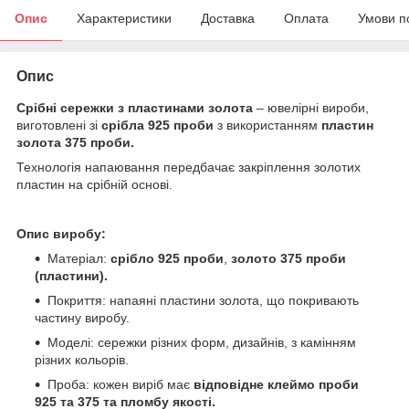
Опис
Характеристики
Доставка
Оплата
Умови п
Опис
Срібні сережки з пластинами золота
– ювелірні вироби,
виготовлені зі
срібла 925 проби
з використанням
пластин
золота 375 проби.
Технологія напаювання передбачає закріплення золотих
пластин на срібній основі.
Опис виробу:
Матеріал:
срібло 925 проби
,
золото 375 проби
(пластини).
Покриття: напаяні пластини золота, що покривають
частину виробу.
Моделі: сережки різних форм, дизайнів, з камінням
різних кольорів.
Проба: кожен виріб має
відповідне клеймо проби
925 та 375 та пломбу якості.