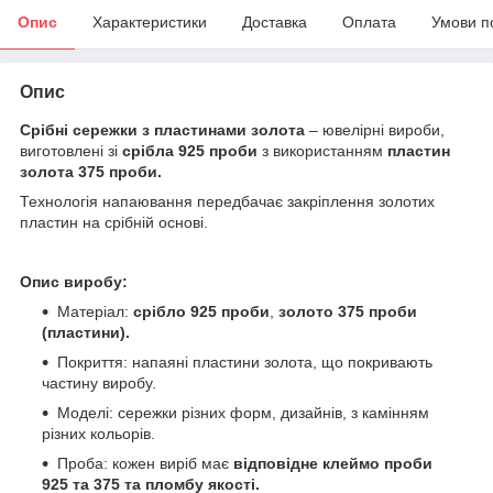
Опис
Характеристики
Доставка
Оплата
Умови п
Опис
Срібні сережки з пластинами золота
– ювелірні вироби,
виготовлені зі
срібла 925 проби
з використанням
пластин
золота 375 проби.
Технологія напаювання передбачає закріплення золотих
пластин на срібній основі.
Опис виробу:
Матеріал:
срібло 925 проби
,
золото 375 проби
(пластини).
Покриття: напаяні пластини золота, що покривають
частину виробу.
Моделі: сережки різних форм, дизайнів, з камінням
різних кольорів.
Проба: кожен виріб має
відповідне клеймо проби
925 та 375 та пломбу якості.