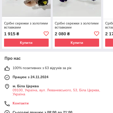
Срібні сережки з золотими
Срібні сережки з золотими
Сріб
вставками
вставками
вста
1 915
2 080
2 1
₴
₴
Купити
Купити
Про нас
100% позитивних з 63 відгуків за рік
Працює з 24.11.2024
м. Біла Церква
09100, Україна, вул. Леваневського, 53, Біла Церква,
Україна
Контакти
Сьогодні працює з 08:00 до 21:00