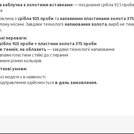
а каблучка з золотими вставками
— поєднання срібла 925 проби
я.
овлена з
срібла 925 проби
та
напаяними пластинами золота 375
лому носінні. Завдяки технології
напаювання золота
, виріб не те
.
ні переваги:
бло 925 проби + пластини золота 375 проби
 темніє
,
не облазить
— завдяки технології напаювання
аяні пластини стійкі до стирання
ені різних кольорів
ткові умови:
Всі моделі є в наявності.
Відправлення здійснюється
в день замовлення.