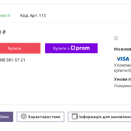
вності
Код:
Арт. 115
0 ₴
Купити
Купити з
98) 581-57-21
У компан
купити б
поверне
Опис
Характеристики
Інформація для замовлен