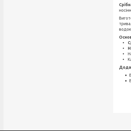
Срібн
носінн
Вигот
трива
водою
Основ
• Срі
• Не
• Нап
• Кам
Дода