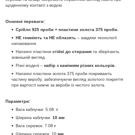
щоденному контакті з водою.
Основні переваги:
Срібло 925 проби + пластини золота 375 проби.
НЕ темніють та НЕ облазять
– завдяки технології
напаювання.
Напаяні пластини
стійкі до стирання
та зберігають
зовнішній вигляд.
Різні моделі –
набір з камінням різних кольорів.
Напаяні пластини золота 375 проби покривають
частину виробу, забезпечуючи вигляд золотого покриття
при вартості нижче за вироби із чистого золота.
Параметри:
Вага каблучки: 5.08
г
Ширина каблучки:
10 мм
Вага сережок: 7.08
г
Ширина сережок: 10
мм