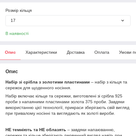
Розмір кільця
17
В наявності
Опис
Характеристики
Доставка
Оплата
Умови п
Опис
Набір зі срібла з золотими пластинами
– набір з кільця та
сережок для щоденного носіння.
Набір включає кільце та сережки, виготовлені зі срібла 925
проби з напаяними пластинами золота 375 проби. Завдяки
використанню цієї технології, прикраси зберігають свій вигляд
при тривалому носінні та виглядають як золоті вироби.
НЕ темніють та НЕ облазять
– завдяки напаюванню,
сережки та кільце зберігають первинний вигляд навіть при