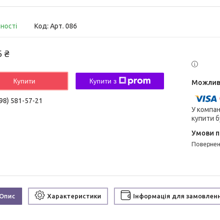
вності
Код:
Арт. 086
5 ₴
Купити
Купити з
98) 581-57-21
У компан
купити б
поверне
Опис
Характеристики
Інформація для замовлен