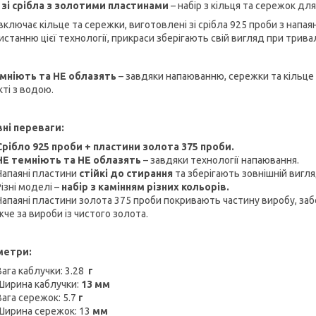
 зі срібла з золотими пластинами
– набір з кільця та сережок дл
 включає кільце та сережки, виготовлені зі срібла 925 проби з нап
истанню цієї технології, прикраси зберігають свій вигляд при трива
мніють та НЕ облазять
– завдяки напаюванню, сережки та кільце
кті з водою.
ні переваги:
Срібло 925 проби + пластини золота 375 проби.
НЕ темніють та НЕ облазять
– завдяки технології напаювання.
Напаяні пластини
стійкі до стирання
та зберігають зовнішній вигля
Різні моделі –
набір з камінням різних кольорів.
Напаяні пластини золота 375 проби покривають частину виробу, за
че за вироби із чистого золота.
метри:
Вага каблучки: 3.28
г
Ширина каблучки:
13 мм
Вага сережок: 5.7
г
Ширина сережок: 13
мм