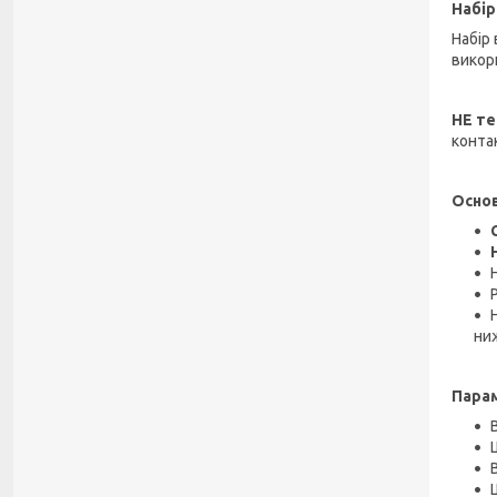
Набір
Набір
викор
НЕ те
конта
Основ
ниж
Пара