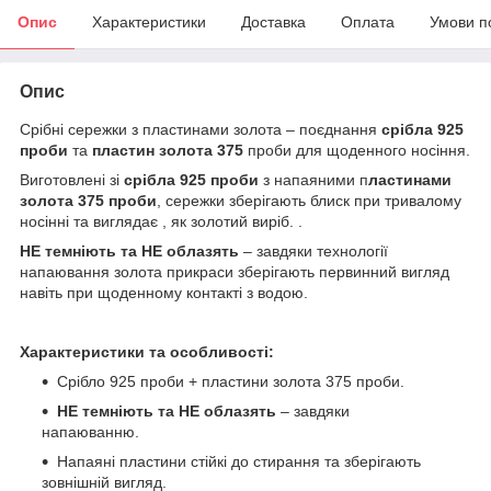
Опис
Характеристики
Доставка
Оплата
Умови п
Опис
Срібні сережки з пластинами золота – поєднання
срібла 925
проби
та
пластин золота 375
проби для щоденного носіння.
Виготовлені зі
срібла 925 проби
з напаяними п
ластинами
золота 375 проби
, сережки зберігають блиск при тривалому
носінні та виглядає , як золотий виріб. .
НЕ темніють та НЕ облазять
– завдяки технології
напаювання золота прикраси зберігають первинний вигляд
навіть при щоденному контакті з водою.
Характеристики та особливості:
Срібло 925 проби + пластини золота 375 проби.
НЕ темніють та НЕ облазять
– завдяки
напаюванню.
Напаяні пластини стійкі до стирання та зберігають
зовнішній вигляд.