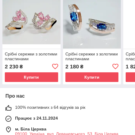
Срібні сережки з золотими
Срібні сережки з золотими
Сріб
пластинами
пластинами
пла
2 230
2 180
1 8
₴
₴
Купити
Купити
Про нас
100% позитивних з 64 відгуків за рік
Працює з 24.11.2024
м. Біла Церква
09100, Україна, вул. Леваневського, 53, Біла Церква,