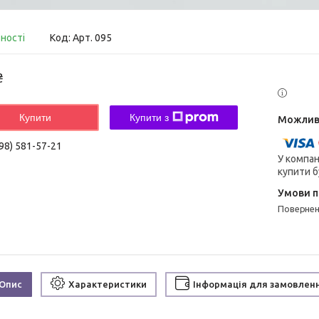
вності
Код:
Арт. 095
₴
Купити
Купити з
98) 581-57-21
У компан
купити б
поверне
Опис
Характеристики
Інформація для замовлен