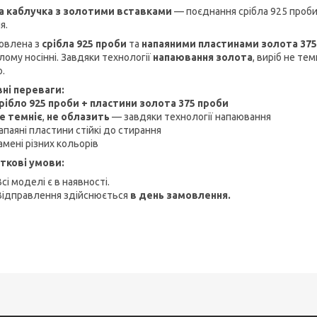
а каблучка з золотими вставками
— поєднання срібла 925 проби
я.
овлена з
срібла 925 проби
та
напаяними пластинами золота 375
лому носінні. Завдяки технології
напаювання золота
, виріб не те
.
ні переваги:
бло 925 проби + пластини золота 375 проби
 темніє
,
не облазить
— завдяки технології напаювання
аяні пластини стійкі до стирання
ені різних кольорів
ткові умови:
Всі моделі є в наявності.
Відправлення здійснюється
в день замовлення.