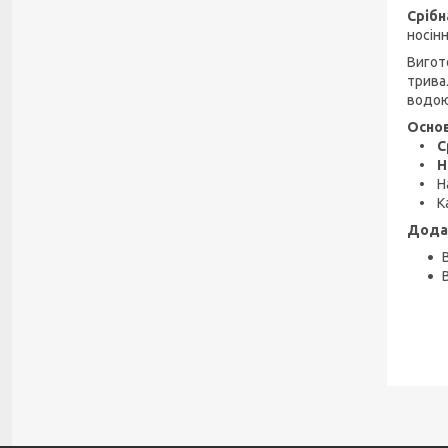
Срібн
носінн
Вигот
трива
водою
Основ
• Срі
• Не
• Нап
• Кам
Дода