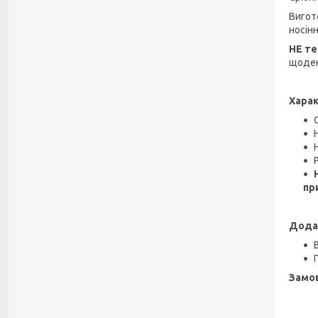
Вигот
носінн
НЕ те
щоден
Харак
пр
Дода
Замов