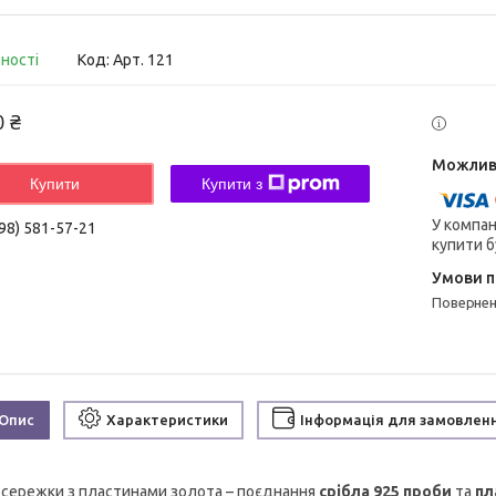
вності
Код:
Арт. 121
0 ₴
Купити
Купити з
У компан
98) 581-57-21
купити б
поверне
Опис
Характеристики
Інформація для замовлен
і сережки з пластинами золота – поєднання
срібла 925 проби
та
пл