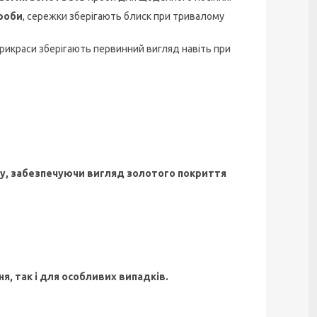
проби
, сережки зберігають блиск при тривалому
прикраси зберігають первинний вигляд навіть при
бу, забезпечуючи вигляд золотого покриття
я, так і для особливих випадків.