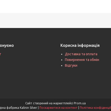
онуємо
Корисна інформація
г
Доставка та оплата
Повернення та обмін
Відгуки
Сайт створений на маркетплейсі
Prom.ua
Ювелірна фабрика Kalinin Silver |
Поскаржитися на контент
|
Політика конфіденці