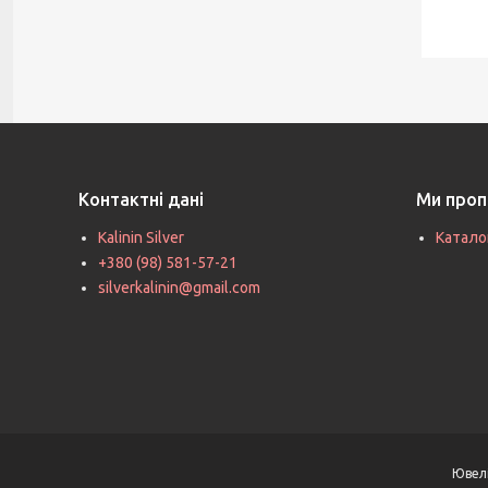
Контактні дані
Ми проп
Kalinin Silver
Катало
+380 (98) 581-57-21
silverkalinin@gmail.com