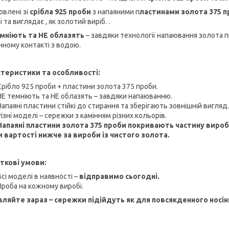
овлені зі
срібла 925 проби
з напаяними п
ластинами золота 375 
і та виглядає , як золотий виріб. .
мніють та НЕ облазять
– завдяки технології напаювання золота 
ному контакті з водою.
теристики та особливості:
Срібло 925 проби + пластини золота 375 проби.
НЕ темніють та НЕ облазять – завдяки напаюванню.
Напаяні пластини стійкі до стирання та зберігають зовнішній вигляд.
Різні моделі – сережки з камінням різних кольорів.
Напаяні пластини золота 375 проби покривають частину виро
и вартості нижче за вироби із чистого золота.
ткові умови:
Всі моделі в наявності –
відправимо сьогодні.
Проба на кожному виробі.
ляйте зараз – сережки підійдуть як для повсякденного носінн