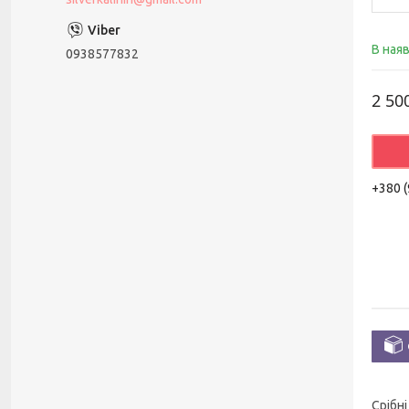
В ная
0938577832
2 50
+380 (
Срібн