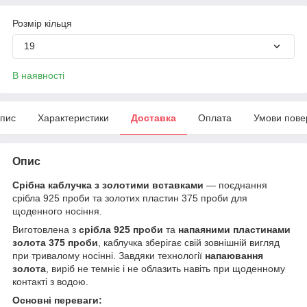
Розмір кільця
19
В наявності
пис
Характеристики
Доставка
Оплата
Умови пове
Опис
Срібна каблучка з золотими вставками
— поєднання
срібла 925 проби та золотих пластин 375 проби для
щоденного носіння.
Виготовлена з
срібла 925 проби
та
напаяними пластинами
золота 375 проби
, каблучка зберігає свій зовнішній вигляд
при тривалому носінні. Завдяки технології
напаювання
золота
, виріб не темніє і не облазить навіть при щоденному
контакті з водою.
Основні переваги: