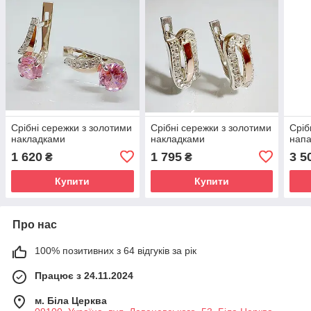
Срібні сережки з золотими
Срібні сережки з золотими
Сріб
накладками
накладками
нап
1 620
1 795
3 5
₴
₴
Купити
Купити
Про нас
100% позитивних з 64 відгуків за рік
Працює з 24.11.2024
м. Біла Церква