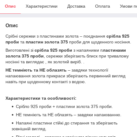
Опис
Характеристики
Доставка
Оплата
Умови п
Опис
Срібні сережки з пластинами золота – поєднання
срібла 925
проби
та
пластин золота 375
проби для щоденного носіння.
Виготовлені зі
срібла 925 проби
з напаяними п
ластинами
золота 375 проби
, сережки зберігають блиск при тривалому
носінні та виглядає , як золотий виріб. .
НЕ темніють та НЕ облазять
– завдяки технології
напаювання золота прикраси зберігають первинний вигляд
навіть при щоденному контакті з водою.
Характеристики та особливості:
Срібло 925 проби + пластини золота 375 проби.
НЕ темніють та НЕ облазять – завдяки напаюванню.
Напаяні пластини стійкі до стирання та зберігають
зовнішній вигляд.
Різні моделі – сережки з камінням різних кольорів.