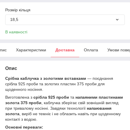
Розмір кільця
18,5
В наявності
пис
Характеристики
Доставка
Оплата
Умови пове
Опис
Срібна каблучка з золотими вставками
— поєднання
срібла 925 проби та золотих пластин 375 проби для
щоденного носіння.
Виготовлена з
срібла 925 проби
та
напаяними пластинами
золота 375 проби
, каблучка зберігає свій зовнішній вигляд
при тривалому носінні. Завдяки технології
напаювання
золота
, виріб не темніє і не облазить навіть при щоденному
контакті з водою.
Основні переваги: