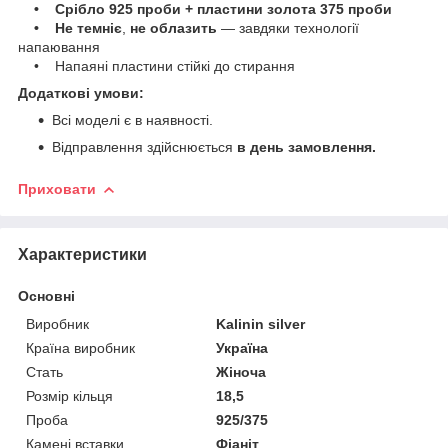
• Срібло 925 проби + пластини золота 375 проби
• Не темніє
,
не облазить
— завдяки технології
напаювання
• Напаяні пластини стійкі до стирання
Додаткові умови:
Всі моделі є в наявності.
Відправлення здійснюється
в день замовлення.
Приховати
Характеристики
Основні
Виробник
Kalinin silver
Країна виробник
Україна
Стать
Жіноча
Розмір кільця
18,5
Проба
925/375
Камені вставки
Фіаніт