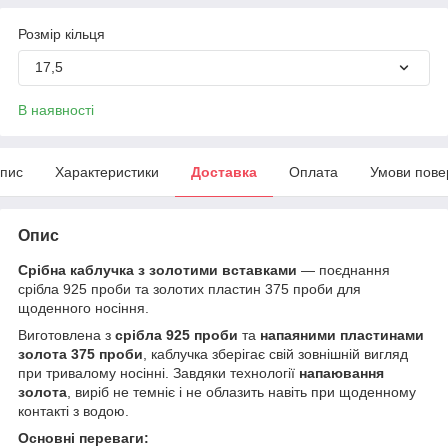
Розмір кільця
17,5
В наявності
пис
Характеристики
Доставка
Оплата
Умови пове
Опис
Срібна каблучка з золотими вставками
— поєднання
срібла 925 проби та золотих пластин 375 проби для
щоденного носіння.
Виготовлена з
срібла 925 проби
та
напаяними пластинами
золота 375 проби
, каблучка зберігає свій зовнішній вигляд
при тривалому носінні. Завдяки технології
напаювання
золота
, виріб не темніє і не облазить навіть при щоденному
контакті з водою.
Основні переваги: