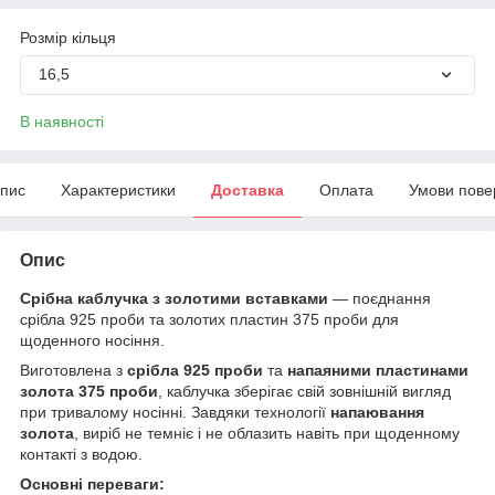
Розмір кільця
16,5
В наявності
пис
Характеристики
Доставка
Оплата
Умови пове
Опис
Срібна каблучка з золотими вставками
— поєднання
срібла 925 проби та золотих пластин 375 проби для
щоденного носіння.
Виготовлена з
срібла 925 проби
та
напаяними пластинами
золота 375 проби
, каблучка зберігає свій зовнішній вигляд
при тривалому носінні. Завдяки технології
напаювання
золота
, виріб не темніє і не облазить навіть при щоденному
контакті з водою.
Основні переваги: