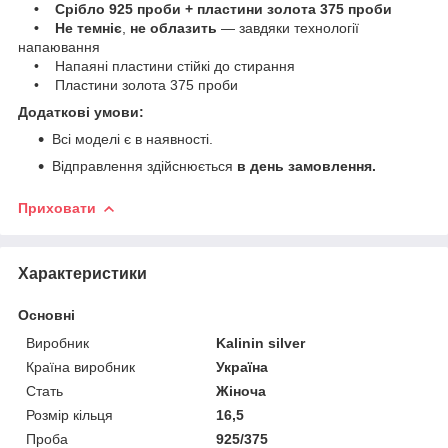
• Срібло 925 проби + пластини золота 375 проби
• Не темніє
,
не облазить
— завдяки технології
напаювання
• Напаяні пластини стійкі до стирання
• Пластини золота 375 проби
Додаткові умови:
Всі моделі є в наявності.
Відправлення здійснюється
в день замовлення.
Приховати
Характеристики
Основні
Виробник
Kalinin silver
Країна виробник
Україна
Стать
Жіноча
Розмір кільця
16,5
Проба
925/375