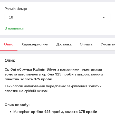
Розмір кільця
18
В наявності
Опис
Характеристики
Доставка
Оплата
Умови п
Опис
Срібні обручки Kalinin Silver з напаяними пластинами
золота
виготовлені зі
срібла 925
проби
з використанням
пластин золота 375 проби.
Технологія напаювання передбачає закріплення золотих
пластин на срібній основі.
Опис виробу:
Матеріал:
срібло 925 проби, золото 375 проби