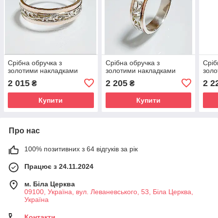
Срібна обручка з
Срібна обручка з
Сріб
золотими накладками
золотими накладками
золо
2 015
2 205
2 2
₴
₴
Купити
Купити
Про нас
100% позитивних з 64 відгуків за рік
Працює з 24.11.2024
м. Біла Церква
09100, Україна, вул. Леваневського, 53, Біла Церква,
Україна
Контакти