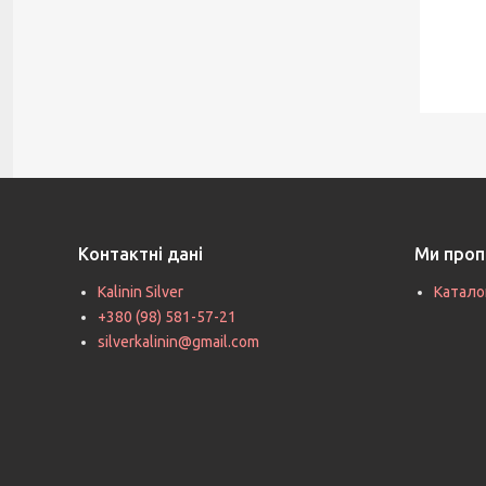
Контактні дані
Ми проп
Kalinin Silver
Катало
+380 (98) 581-57-21
silverkalinin@gmail.com