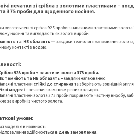
вічі печатки зі срібла з золотими пластинами – поє
та 375 проби для щоденного носіння.
ки виготовлені зі срібла 925 проби з напаяними пластинами золота 
лому носінні та виглядають як золоті вироби.
мніють та НЕ облазять
— завдяки технології напаювання золота,
ному контакті з водою.
ливості:
Срібло 925 проби + пластини золота 375 проби.
НЕ темніють та НЕ облазять
– завдяки напаюванню.
Напаяні пластини
стійкі до стирання
та зберігають зовнішній вигля
Різні моделі
– печатки з камінням різних кольорів.
Напаяні пластини золота 375 проби покривають частину виробу, за
че за вироби із чистого золота.
ткові умови:
Всі моделі є в наявності.
Відправлення здійснюється
в день замовлення.