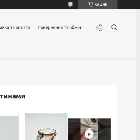
Кошик
авка та оплата
Повернення та обмін
стинами