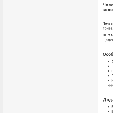
Чоло
золо
Печат
трива
НЕ те
щоден
Особ
ниж
Дода