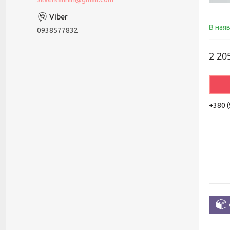
В ная
0938577832
2 20
+380 (